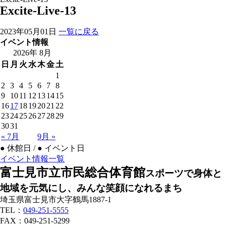
Excite-Live-13
2023年05月01日
一覧に戻る
イベント情報
2026年 8月
日
月
火
水
木
金
土
1
2
3
4
5
6
7
8
9
10
11
12
13
14
15
16
17
18
19
20
21
22
23
24
25
26
27
28
29
30
31
« 7月
9月 »
●
休館日 /
●
イベント日
イベント情報一覧
富士見市立市民総合体育館
スポーツで身体と
地域を元気にし、みんな笑顔になれるまち
埼玉県富士見市大字鶴馬1887-1
TEL：
049-251-5555
FAX：049-251-5299