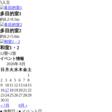
5人立
多目的室1
約8.2×9.5m
多目的室2
約8.2×5.6m
和室1・2
12畳×2室
イベント情報
2026年 8月
日
月
火
水
木
金
土
1
2
3
4
5
6
7
8
9
10
11
12
13
14
15
16
17
18
19
20
21
22
23
24
25
26
27
28
29
30
31
« 7月
9月 »
●
休館日 /
●
イベント日