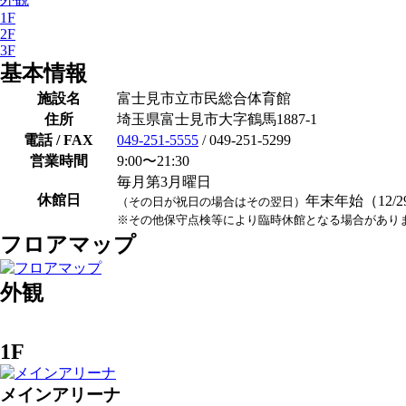
1F
2F
3F
基本情報
施設名
富士見市立市民総合体育館
住所
埼玉県富士見市大字鶴馬1887-1
電話 / FAX
049-251-5555
/ 049-251-5299
営業時間
9:00〜21:30
毎月第3月曜日
休館日
年末年始（12/2
（その日が祝日の場合はその翌日）
※その他保守点検等により臨時休館となる場合があり
フロアマップ
外観
1F
メインアリーナ