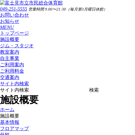
049-251-5555
営業時間 9:00〜21:30（毎月第3月曜日休館）
お問い合わせ
お知らせ
MENU
トップページ
施設概要
ジム・スタジオ
教室案内
自主事業
ご利用案内
ご利用料金
交通案内
サイト内検索
サイト内検索
検索
施設概要
ホーム
施設概要
基本情報
フロアマップ
外観