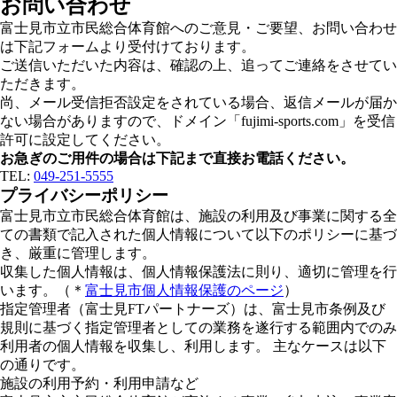
お問い合わせ
富士見市立市民総合体育館へのご意見・ご要望、お問い合わせ
は下記フォームより受付けております。
ご送信いただいた内容は、確認の上、追ってご連絡をさせてい
ただきます。
尚、メール受信拒否設定をされている場合、返信メールが届か
ない場合がありますので、ドメイン「fujimi-sports.com」を受信
許可に設定してください。
お急ぎのご用件の場合は下記まで直接お電話ください。
TEL:
049-251-5555
プライバシーポリシー
富士見市立市民総合体育館は、施設の利用及び事業に関する全
ての書類で記入された個人情報について以下のポリシーに基づ
き、厳重に管理します。
収集した個人情報は、個人情報保護法に則り、適切に管理を行
います。（＊
富士見市個人情報保護のページ
）
指定管理者（富士見FTパートナーズ）は、富士見市条例及び
規則に基づく指定管理者としての業務を遂行する範囲内でのみ
利用者の個人情報を収集し、利用します。 主なケースは以下
の通りです。
施設の利用予約・利用申請など