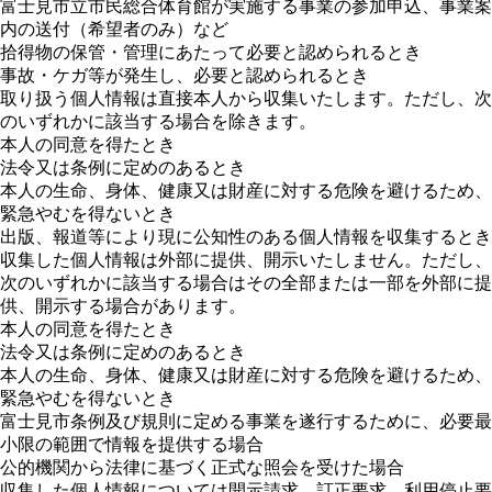
富士見市立市民総合体育館が実施する事業の参加申込、事業案
内の送付（希望者のみ）など
拾得物の保管・管理にあたって必要と認められるとき
事故・ケガ等が発生し、必要と認められるとき
取り扱う個人情報は直接本人から収集いたします。ただし、次
のいずれかに該当する場合を除きます。
本人の同意を得たとき
法令又は条例に定めのあるとき
本人の生命、身体、健康又は財産に対する危険を避けるため、
緊急やむを得ないとき
出版、報道等により現に公知性のある個人情報を収集するとき
収集した個人情報は外部に提供、開示いたしません。ただし、
次のいずれかに該当する場合はその全部または一部を外部に提
供、開示する場合があります。
本人の同意を得たとき
法令又は条例に定めのあるとき
本人の生命、身体、健康又は財産に対する危険を避けるため、
緊急やむを得ないとき
富士見市条例及び規則に定める事業を遂行するために、必要最
小限の範囲で情報を提供する場合
公的機関から法律に基づく正式な照会を受けた場合
収集した個人情報については開示請求、訂正要求、利用停止要