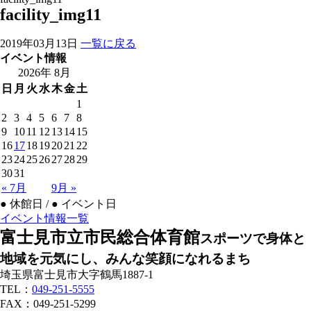
facility_img11
2019年03月13日
一覧に戻る
イベント情報
2026年 8月
日
月
火
水
木
金
土
1
2
3
4
5
6
7
8
9
10
11
12
13
14
15
16
17
18
19
20
21
22
23
24
25
26
27
28
29
30
31
« 7月
9月 »
●
休館日 /
●
イベント日
イベント情報一覧
富士見市立市民総合体育館
スポーツで身体と
地域を元気にし、みんな笑顔になれるまち
埼玉県富士見市大字鶴馬1887-1
TEL：
049-251-5555
FAX：049-251-5299