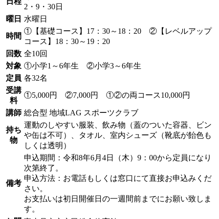
日程
2・9・30日
曜日
水曜日
①【基礎コース】17：30～18：20 ②【レベルアップ
時間
コース】18：30～19：20
回数
全10回
対象
①小学1～6年生 ②小学3～6年生
定員
各32名
受講
①5,000円 ②7,000円 ①②の両コース10,000円
料
講師
総合型 地域LAG スポーツクラブ
運動のしやすい服装、飲み物（蓋のついた容器、ビン
持ち
や缶は不可）、タオル、室内シューズ（靴底が飴色も
物
しくは透明）
申込期間：令和8年6月4日（木）9：00から定員になり
次第終了。
申込方法：お電話もしくは窓口にて直接お申込みくだ
備考
さい。
お支払いは初日開催日の一週間前までにお願い致しま
す。