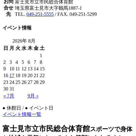
お問
富士見市立市民総合体育館
合せ
埼玉県富士見市大字鶴馬1887-1
先
TEL.
049-251-5555
/ FAX. 049-251-5299
イベント情報
2026年 8月
日
月
火
水
木
金
土
1
2
3
4
5
6
7
8
9
10
11
12
13
14
15
16
17
18
19
20
21
22
23
24
25
26
27
28
29
30
31
« 7月
9月 »
●
休館日 /
●
イベント日
イベント情報一覧
富士見市立市民総合体育館
スポーツで身体