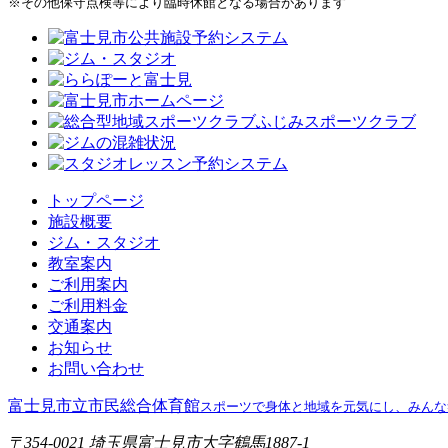
※その他保守点検等により臨時休館となる場合があります
トップページ
施設概要
ジム・スタジオ
教室案内
ご利用案内
ご利用料金
交通案内
お知らせ
お問い合わせ
富士見市立市民総合体育館
スポーツで身体と地域を元気にし、みんな
〒354-0021 埼玉県富士見市大字鶴馬1887-1