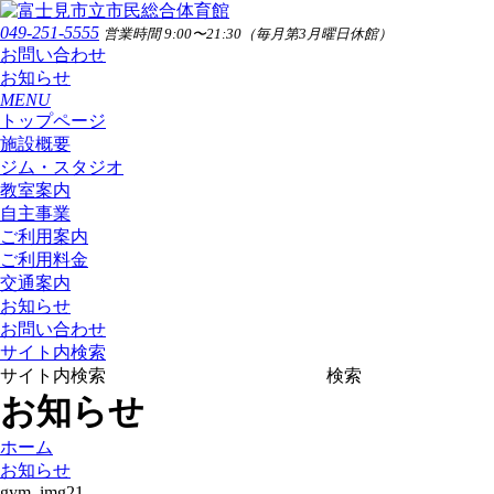
049-251-5555
営業時間 9:00〜21:30（毎月第3月曜日休館）
お問い合わせ
お知らせ
MENU
トップページ
施設概要
ジム・スタジオ
教室案内
自主事業
ご利用案内
ご利用料金
交通案内
お知らせ
お問い合わせ
サイト内検索
サイト内検索
検索
お知らせ
ホーム
お知らせ
gym_img21