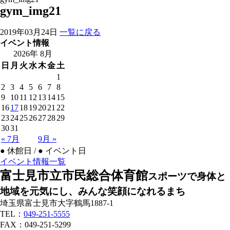
gym_img21
2019年03月24日
一覧に戻る
イベント情報
2026年 8月
日
月
火
水
木
金
土
1
2
3
4
5
6
7
8
9
10
11
12
13
14
15
16
17
18
19
20
21
22
23
24
25
26
27
28
29
30
31
« 7月
9月 »
●
休館日 /
●
イベント日
イベント情報一覧
富士見市立市民総合体育館
スポーツで身体と
地域を元気にし、みんな笑顔になれるまち
埼玉県富士見市大字鶴馬1887-1
TEL：
049-251-5555
FAX：049-251-5299