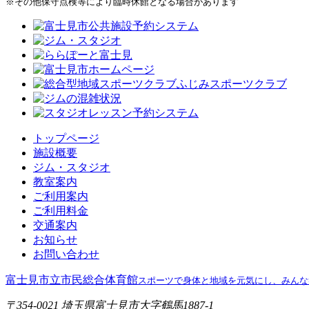
※その他保守点検等により臨時休館となる場合があります
トップページ
施設概要
ジム・スタジオ
教室案内
ご利用案内
ご利用料金
交通案内
お知らせ
お問い合わせ
富士見市立市民総合体育館
スポーツで身体と地域を元気にし、みんな
〒354-0021 埼玉県富士見市大字鶴馬1887-1